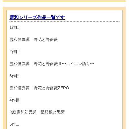
霊和シリーズ作品一覧です
1作目
霊和怪異譚 野花と野薔薇
2作目
霊和怪異譚 野花と野薔薇Ⅱ〜エイエン語り〜
3作目
霊和怪異譚 野花と野薔薇ZERO
4作目
(仮)霊和幻異譚 星羽根と黒牙
5作...