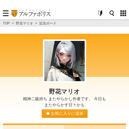
TOP
>
野花マリオ
>
近況ボード
野花マリオ
精神二級持ち またやらかし作者です。 今日も
またやらかす日々かも
お気に入りに追加