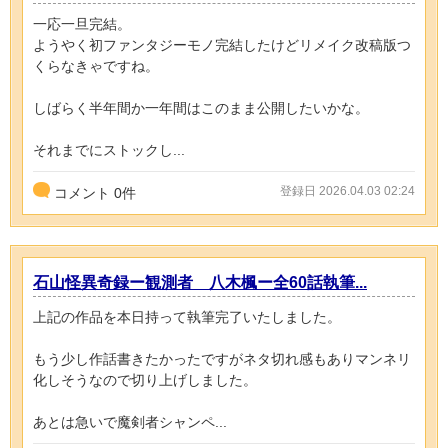
一応一旦完結。
ようやく初ファンタジーモノ完結したけどリメイク改稿版つ
くらなきゃですね。
しばらく半年間か一年間はこのまま公開したいかな。
それまでにストックし...
登録日 2026.04.03 02:24
コメント
0
件
石山怪異奇録ー観測者 八木楓ー全60話執筆...
上記の作品を本日持って執筆完了いたしました。
もう少し作話書きたかったですがネタ切れ感もありマンネリ
化しそうなので切り上げしました。
あとは急いで魔剣者シャンペ...