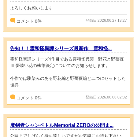
よろしくお願いします
登録日 2026.06.27 13:27
コメント
0
件
告知！！霊和怪異譚シリーズ最新作 霊和怪...
霊和怪異譚シリーズ4作目である霊和怪異譚 野花と野薔薇
Ⅲ 夢喰い花の執筆決定についてのお知らせします。
今作では馴染みのある野花編と野薔薇編と二つにセットした
怪異...
登録日 2026.06.08 02:32
コメント
0
件
魔剣者シャンペトルMemorial ZEROの公開ま...
公開までしばらく待ち遠しいですがお気楽にお待ち下さい。