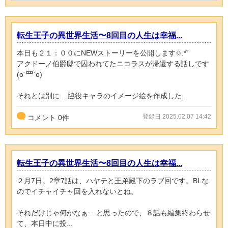
転生王子の異世界生活〜8回目の人生は幸福...
本日も２１：００にNEWストーリーを公開します✩.*˚
アクドーノ伯爵邸で囚われてたニコラスが帰還する話しです
(o´罒`o)
それとは別に....脇役キャラのイメージ絵を作成した...
登録日 2025.02.07 14:42
コメント
0
件
転生王子の異世界生活〜8回目の人生は幸福...
２月7日。2章7話は、ハヤテと王弟殿下のラブ回です。BLな
のでイチャイチャ回を入れないとね。
それだけじゃ何かなぁ....と思ったので、８話も編集終わらせ
て、本日中に投...