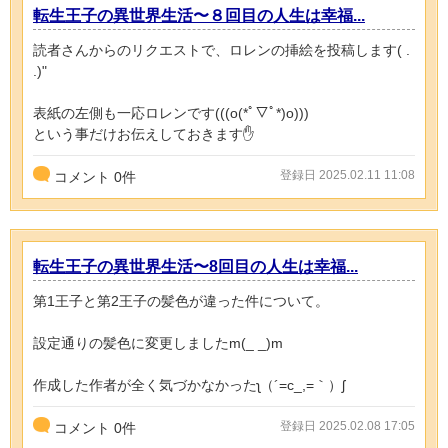
転生王子の異世界生活〜８回目の人生は幸福...
読者さんからのリクエストで、ロレンの挿絵を投稿します‪( .
.)"‬
表紙の左側も一応ロレンです(((o(*ﾟ▽ﾟ*)o)))
という事だけお伝えしておきます✋
登録日 2025.02.11 11:08
コメント
0
件
転生王子の異世界生活〜8回目の人生は幸福...
第1王子と第2王子の髪色が違った件について。
設定通りの髪色に変更しましたm(_ _)m
作成した作者が全く気づかなかったʅ（´=c_,=｀）ʃ
登録日 2025.02.08 17:05
コメント
0
件