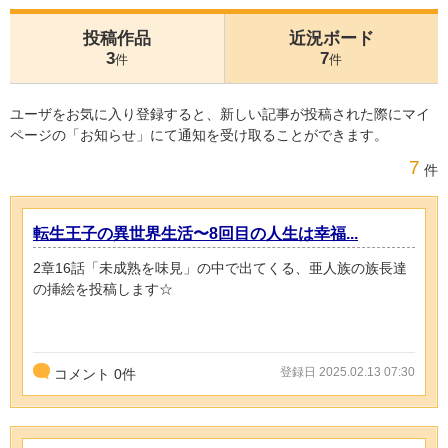
投稿作品
近況ボード
3
7
件
件
ユーザをお気に入り登録すると、新しい記事が投稿された際にマイ
ページの「お知らせ」にて通知を受け取ることができます。
7
件
転生王子の異世界生活〜8回目の人生は幸福...
2章16話「未成熟を味見」の中で出てくる、亜人族の族長達
の挿絵を投稿します‪☆
登録日 2025.02.13 07:30
コメント
0
件