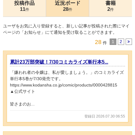
投稿作品
近況ボード
書籍
11
28
2
件
件
件
ユーザをお気に入り登録すると、新しい記事が投稿された際にマイ
ページの「お知らせ」にて通知を受け取ることができます。
28
1
2
件
累計23万部突破！7/30コミカライズ単行本5...
「嫌われ者の令嬢は、私が愛しましょう。」のコミカライズ
単行本5巻が7/30発売です。
https://www.kodansha.co.jp/comic/products/0000428815
▲公式サイト
皆さまのお...
登録日 2026.07.30 06:55