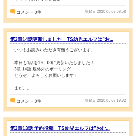
登録日 2020.05.08 08:58
コメント
0
件
第3章14話更新しました TS幼児エルフは”お...
いつもお読みいただき有難うございます。
本日も1話を19：00に更新いたしました！
3章 14話 規格外のボーリング
どうぞ、よろしくお願いします！
まだ、...
登録日 2020.05.07 19:32
コメント
0
件
第3章13話 予約投稿 TS幼児エルフは”おむ...