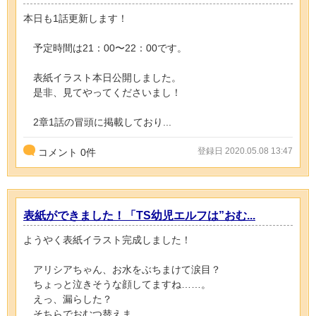
本日も1話更新します！
予定時間は21：00〜22：00です。
表紙イラスト本日公開しました。
是非、見てやってくださいまし！
2章1話の冒頭に掲載しており...
登録日 2020.05.08 13:47
コメント
0
件
表紙ができました！「TS幼児エルフは”おむ...
ようやく表紙イラスト完成しました！
アリシアちゃん、お水をぶちまけて涙目？
ちょっと泣きそうな顔してますね……。
えっ、漏らした？
そちらでおむつ替えま...