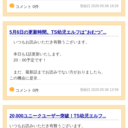
登録日 2020.05.06 18:26
コメント
0
件
5月6日の更新時間。TS幼児エルフは”おむつ”...
いつもお読みいただき有難うございます。
本日も1話更新いたします。
20：00予定です！
まだ、最新話までお読みでない方がおりましたら、
この機会に是非...
登録日 2020.05.06 13:59
コメント
0
件
20,000ユニークユーザー突破！TS幼児エルフ...
いつもお読みいただき有難うございます。