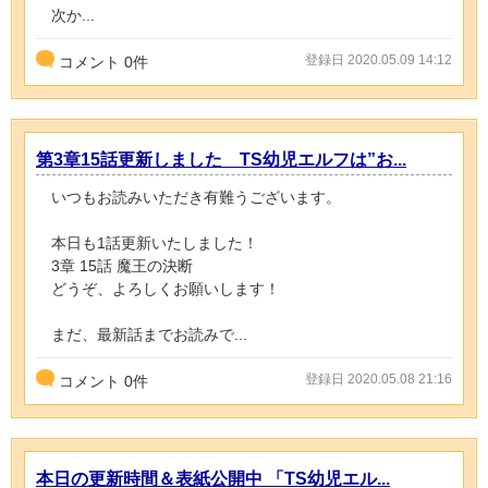
次か...
登録日 2020.05.09 14:12
コメント
0
件
第3章15話更新しました TS幼児エルフは”お...
いつもお読みいただき有難うございます。
本日も1話更新いたしました！
3章 15話 魔王の決断
どうぞ、よろしくお願いします！
まだ、最新話までお読みで...
登録日 2020.05.08 21:16
コメント
0
件
本日の更新時間＆表紙公開中 「TS幼児エル...