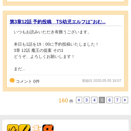
第3章12話 予約投稿 TS幼児エルフは”おむ...
いつもお読みいただき有難うございます。
本日も1話を19：00に予約投稿いたしました！
3章 12話 魔王の提案 その1
どうぞ、よろしくお願いします！
まだ...
登録日 2020.05.05 18:07
コメント
0
件
160
3
4
5
6
7
件