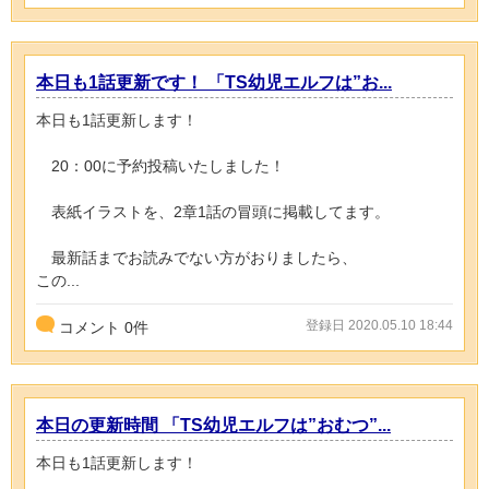
本日も1話更新です！ 「TS幼児エルフは”お...
本日も1話更新します！
20：00に予約投稿いたしました！
表紙イラストを、2章1話の冒頭に掲載してます。
最新話までお読みでない方がおりましたら、
この...
登録日 2020.05.10 18:44
コメント
0
件
本日の更新時間 「TS幼児エルフは”おむつ”...
本日も1話更新します！