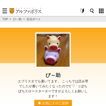
TOP
>
ぴ～助
>
近況ボード
ぴ～助
エブリスタでも書いてます。 こっちでは読み専
でしたが書いてみたくなったので!(´▽｀) ぼち
ぼちスロースターターですがよろしくお願いし
ます！
お気に入りに追加