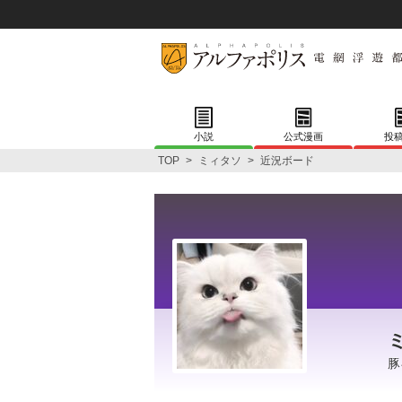
小説
公式漫画
投
TOP
>
ミィタソ
>
近況ボード
豚