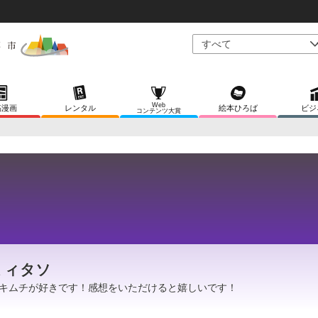
Web
稿漫画
レンタル
絵本ひろば
ビジ
コンテンツ大賞
ミィタソ
キムチが好きです！感想をいただけると嬉しいです！