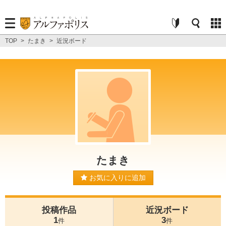
TOP
>
たまき
>
近況ボード
たまき
お気に入りに追加
投稿作品
近況ボード
1
3
件
件