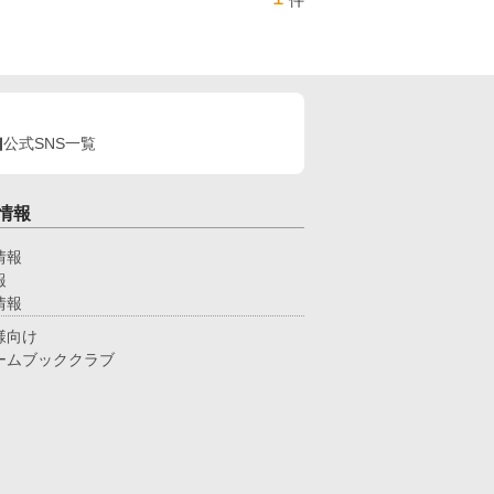
件
公式SNS一覧
情報
情報
報
情報
様向け
ームブッククラブ