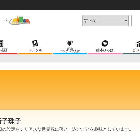
Web
稿漫画
レンタル
絵本ひろば
ビジ
コンテンツ大賞
新子珠子
Q3の設定をシリアスな世界観に落とし込むことを趣味としています。