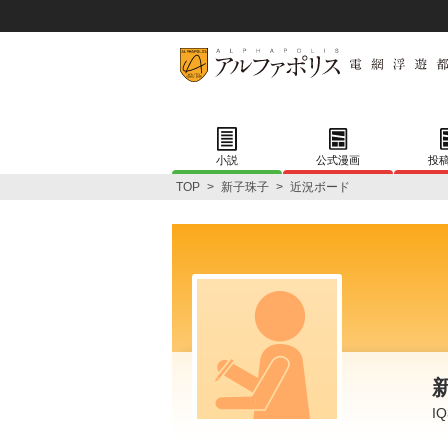
小説
公式漫画
投
TOP
>
新子珠子
>
近況ボード
I