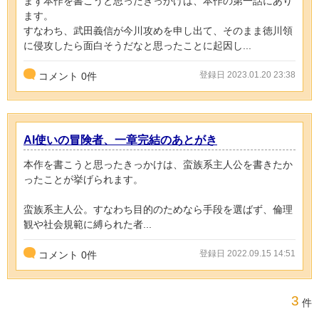
まず本作を書こうと思ったきっかけは、本作の第一話にあり
ます。
すなわち、武田義信が今川攻めを申し出て、そのまま徳川領
に侵攻したら面白そうだなと思ったことに起因し...
登録日 2023.01.20 23:38
コメント
0
件
AI使いの冒険者、一章完結のあとがき
本作を書こうと思ったきっかけは、蛮族系主人公を書きたか
ったことが挙げられます。
蛮族系主人公。すなわち目的のためなら手段を選ばず、倫理
観や社会規範に縛られた者...
登録日 2022.09.15 14:51
コメント
0
件
3
件