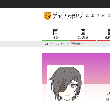
小説
公式漫画
投
TOP
>
スノア。
>
近況ボード
錬