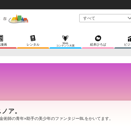
Web
稿漫画
レンタル
絵本ひろば
ビジ
コンテンツ大賞
スノア。
金術師の青年×助手の美少年のファンタジーBLをかいてます。