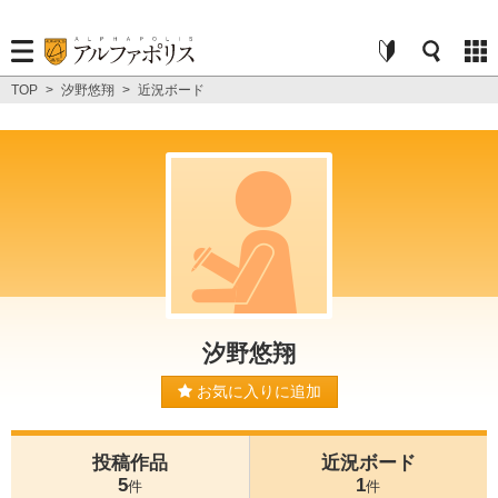
TOP
>
汐野悠翔
>
近況ボード
汐野悠翔
お気に入りに追加
投稿作品
近況ボード
5
1
件
件