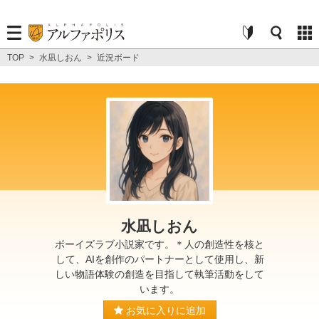
TOP
>
水凪しおん
>
近況ボード
水凪しおん
ボーイズラブ小説家です。＊人の創造性を核と
して、AIを創作のパートナーとして使用し、新
しい物語体験の創造を目指して執筆活動をして
います。
お気に入りに追加