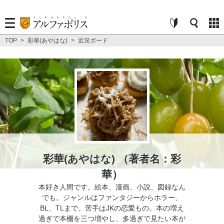
TOP
>
彩華(あやはな)
>
近況ボード
彩華(あやはな) （著者名：彩
華）
本好き人間です。絵本、漫画、小説、図録なん
でも。ジャンルはファンタジーからホラー、
BL、TLまで。苦手はJKの恋愛もの。本の増え
過ぎで本棚を三つ増やし、多過ぎで見たい本が