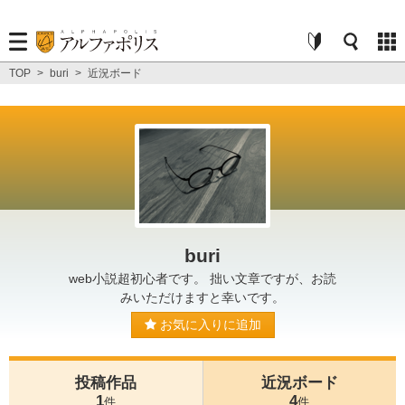
TOP
>
buri
>
近況ボード
buri
web小説超初心者です。 拙い文章ですが、お読
みいただけますと幸いです。
お気に入りに追加
投稿作品
近況ボード
1
4
件
件