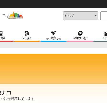
Web
稿漫画
レンタル
絵本ひろば
ビジ
コンテンツ大賞
把ナコ
L 小説を投稿しています。