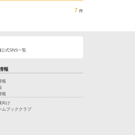
7
件
公式SNS一覧
情報
情報
報
情報
様向け
ームブッククラブ