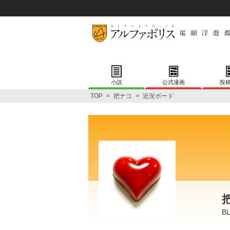
小説
公式漫画
投
TOP
>
把ナコ
>
近況ボード
B