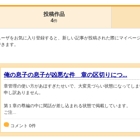
投稿作品
4
件
ユーザをお気に入り登録すると、新しい記事が投稿された際にマイペー
できます。
俺の息子の息子が凶悪な件 章の区切りにつ...
章管理の使い方があほすぎたせいで、大変見づらい状態になってしま
申し訳ありません。
第１章の尊編の中に閑話が差し込まれる状態で掲載しています。
ご注...
コメント
0
件