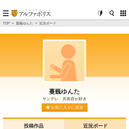
TOP
>
蔓巍ゆんた
>
近況ボード
蔓巍ゆんた
ヤンデレ、共依存が好き
お気に入りに追加
投稿作品
近況ボード