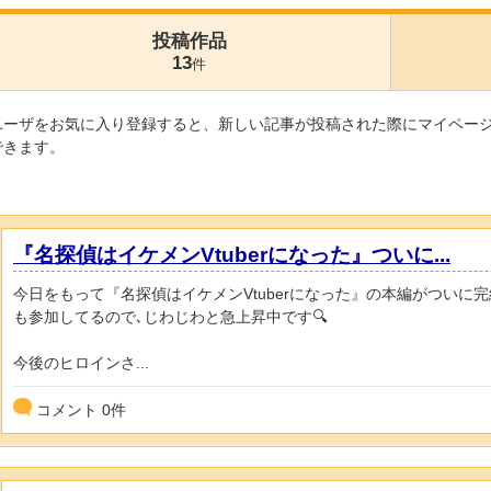
投稿作品
13
件
ユーザをお気に入り登録すると、新しい記事が投稿された際にマイペー
できます。
『名探偵はイケメンVtuberになった』ついに...
今日をもって『名探偵はイケメンVtuberになった』の本編がついに完
も参加してるので､じわじわと急上昇中です🔍
今後のヒロインさ...
コメント
0
件