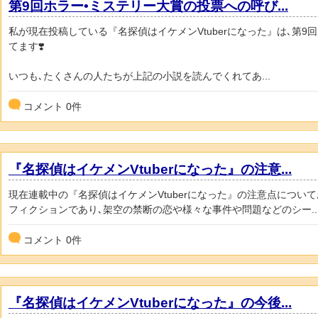
第9回ホラー•ミステリー大賞の投票への呼び...
私が現在投稿している『名探偵はイケメンVtuberになった』は､第9
てます❣️
いつも､たくさんの人たちが上記の小説を読んでくれてあ...
コメント
0
件
『名探偵はイケメンVtuberになった』の注意...
現在連載中の『名探偵はイケメンVtuberになった』の注意点につい
フィクションであり､架空の禁断の恋や様々な事件や問題などのシー..
コメント
0
件
『名探偵はイケメンVtuberになった』の今後...