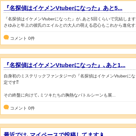
『名探偵はイケメンVtuberになった』あと5...
『名探偵はイケメンVtuberになった』が､あと5回くらいで完結し
さゆみと年上の彼氏のエイルとの大人の萌える恋心もこれから進化す..
コメント
0
件
『名探偵はイケメンVtuberになった』､あと1...
自身初のミステリックファンタジーの『名探偵はイケメンVtuberに
定です⁇
その終盤に向けて､ミツキたちの胸熱なバトルシーンも展...
コメント
0
件
最近では､マイペースで投稿してます📱