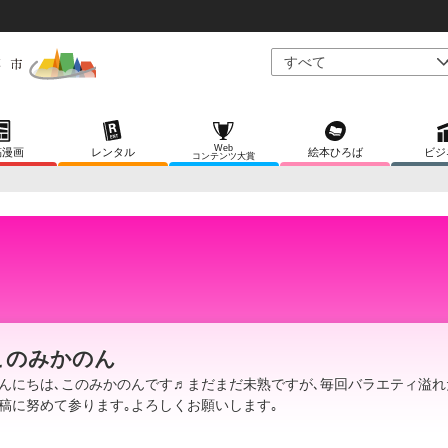
Web
稿漫画
レンタル
絵本ひろば
ビジ
コンテンツ大賞
このみかのん
んにちは､このみかのんです♬まだまだ未熟ですが､毎回バラエティ溢れ
稿に努めて参ります｡よろしくお願いします｡