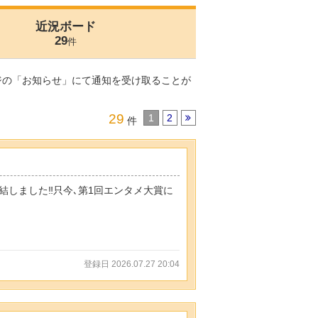
近況ボード
29
件
ジの「お知らせ」にて通知を受け取ることが
29
1
2
件
結しました‼️只今､第1回エンタメ大賞に
登録日 2026.07.27 20:04