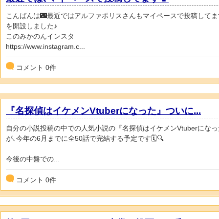
こんばんは🌃最近ではアルファポリスさんもマイペースで投稿してま
を開設しました♪
このみかのんインスタ
https://www.instagram.c...
コメント
0
件
『名探偵はイケメンVtuberになった』ついに...
自分の小説投稿の中での人気小説の『名探偵はイケメンVtuberにな
が､今年の6月までに全50話で完結する予定です🗓️🔍
今後の中盤での...
コメント
0
件