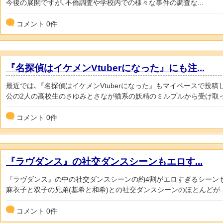
今後の展開ですが､不倫調査や学校内での様々な事件の調査な...
コメント
0
件
『名探偵はイケメンVtuberになった』にも注...
最近では､『名探偵はイケメンVtuberになった』もマイペースで投稿
公の2人の高校生のさゆみとさなが猫系の妖精のミルプルから受け取っ.
コメント
0
件
『ラヴダンス』の社交ダンスシーンもエロす...
『ラヴダンス』の中の社交ダンスシーンの約4割がエロすぎるシーン
麻衣子と双子の兄弟(基希と和希)との社交ダンスシーンのほとんどが..
コメント
0
件