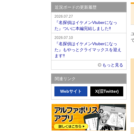
近況ボードの更新履歴
2026.07.27
『名探偵はイケメンVtuberになっ
た』ついに本編完結しました‼️
2026.07.10
『名探偵はイケメンVtuberになっ
た』もやっとクライマックスを迎え
ます‼️
もっと見る
関連リンク
Webサイト
X(旧Twitter)