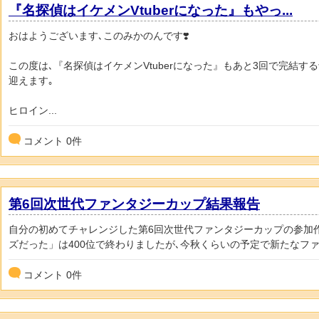
『名探偵はイケメンVtuberになった』もやっ...
おはようございます､このみかのんです❣️
この度は､『名探偵はイケメンVtuberになった』もあと3回で完結
迎えます｡
ヒロイン...
コメント
0
件
第6回次世代ファンタジーカップ結果報告
自分の初めてチャレンジした第6回次世代ファンタジーカップの参加
ズだった」は400位で終わりましたが､今秋くらいの予定で新たなファ.
コメント
0
件