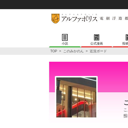
小説
公式漫画
投
TOP
>
このみかのん
>
近況ボード
こ
投