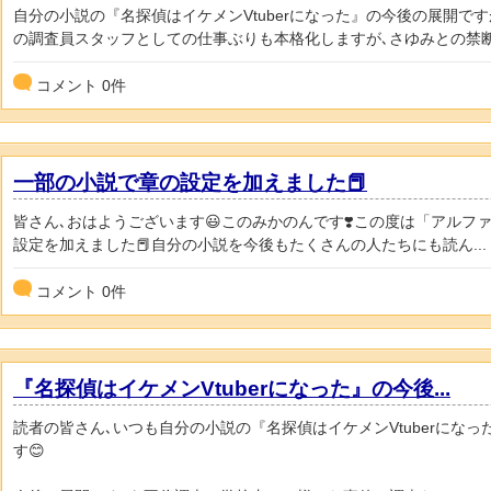
自分の小説の『名探偵はイケメンVtuberになった』の今後の展開で
の調査員スタッフとしての仕事ぶりも本格化しますが､さゆみとの禁断.
コメント
0
件
一部の小説で章の設定を加えました📕
皆さん､おはようございます😃このみかのんです❣️この度は「アル
設定を加えました📕自分の小説を今後もたくさんの人たちにも読ん...
コメント
0
件
『名探偵はイケメンVtuberになった』の今後...
読者の皆さん､いつも自分の小説の『名探偵はイケメンVtuberにな
す😊