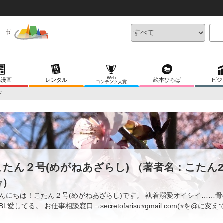
Web
稿漫画
レンタル
絵本ひろば
ビジ
コンテンツ大賞
ド
こたん２号(めがねあざらし) （著者名：こたん
号）
んにちは！こたん２号(めがねあざらし)です。 執着溺愛オイシイ……
BL愛してる。 お仕事相談窓口→secretofarisu⭐︎gmail.com(⭐︎を@に変