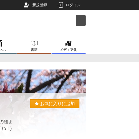
新規登録
ログイン
ネス
書籍
メディア化
2
お気に入りに追加
骨の髄ま
えてね！)