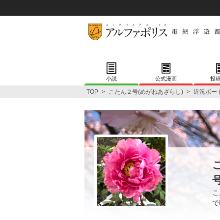
小説
公式漫画
投
TOP
>
こたん２号(めがねあざらし)
>
近況ボー
こ
で