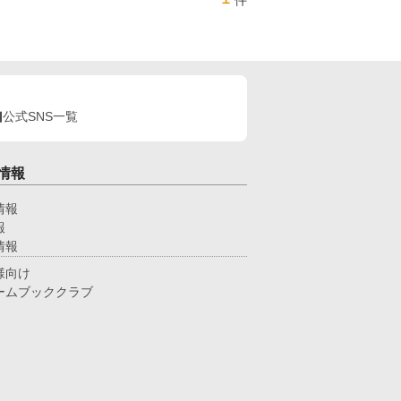
件
公式SNS一覧
情報
情報
報
情報
様向け
ームブッククラブ