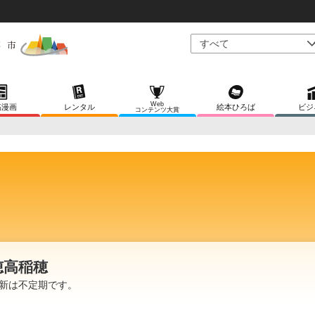
Web
稿漫画
レンタル
絵本ひろば
ビジ
コンテンツ大賞
穂高稲穂
新は不定期です。