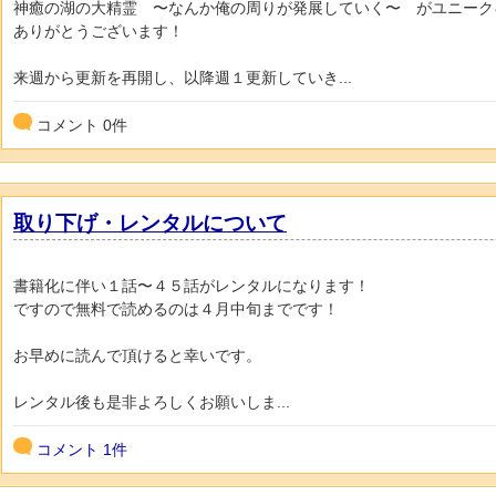
神癒の湖の大精霊 〜なんか俺の周りが発展していく〜 がユニーク
ありがとうございます！
来週から更新を再開し、以降週１更新していき...
コメント
0
件
取り下げ・レンタルについて
書籍化に伴い１話〜４５話がレンタルになります！
ですので無料で読めるのは４月中旬までです！
お早めに読んで頂けると幸いです。
レンタル後も是非よろしくお願いしま...
コメント
1件