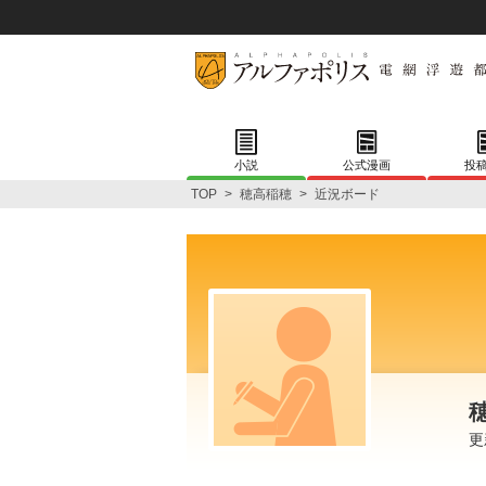
小説
公式漫画
投
TOP
>
穂高稲穂
>
近況ボード
更