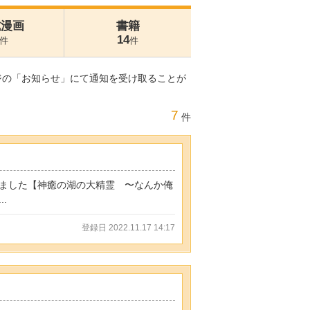
式漫画
書籍
14
件
件
ジの「お知らせ」にて通知を受け取ることが
7
件
ました【神癒の湖の大精霊 〜なんか俺
.
登録日 2022.11.17 14:17