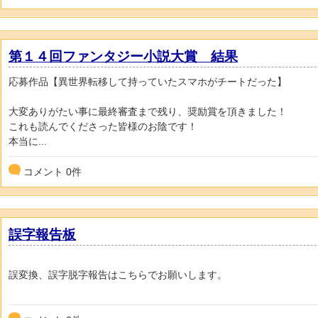
第１４回ファンタジー小説大賞 結果
応募作品【異世界転移して持っていたスマホがチートだった】
大変ありがたい事に最終審査まで残り、奨励賞を頂きました！
これも読んでくださった皆様のお陰です！
本当に...
コメント
0
件
誤字報告板
誤変換、誤字脱字報告はこちらでお願いします。