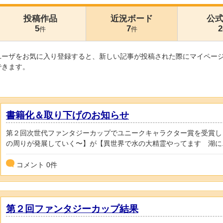
投稿作品
近況ボード
公
5
7
2
件
件
ユーザをお気に入り登録すると、新しい記事が投稿された際にマイペー
できます。
書籍化＆取り下げのお知らせ
第２回次世代ファンタジーカップでユニークキャラクター賞を受賞し
の周りが発展していく〜】が【異世界で水の大精霊やってます 湖に..
コメント
0
件
第２回ファンタジーカップ結果