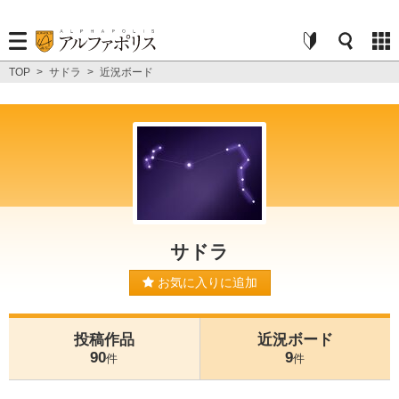
TOP
>
サドラ
>
近況ボード
サドラ
お気に入りに追加
投稿作品
近況ボード
90
9
件
件