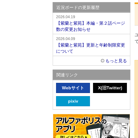
近況ボードの更新履歴
2026.04.19
【紫蘭と紫苑】本編・第２話ページ
数の変更お知らせ
2026.04.09
【紫蘭と紫苑】更新と年齢制限変更
について
もっと見る
関連リンク
Webサイト
X(旧Twitter)
pixiv