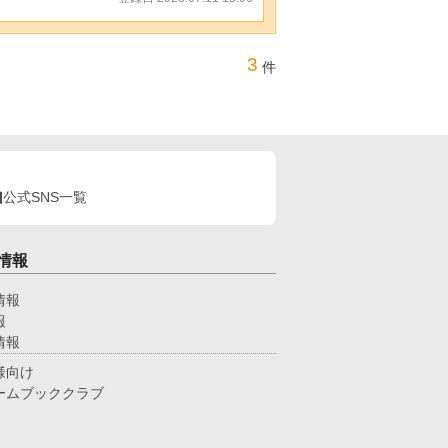
3
件
公式SNS一覧
情報
情報
報
情報
様向け
ームブッククラブ