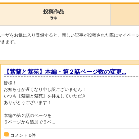
投稿作品
5
件
ユーザをお気に入り登録すると、新しい記事が投稿された際にマイペー
できます。
【紫蘭と紫苑】本編・第２話ページ数の変更...
皆様！
お知らせが遅くなり申し訳ございません！
いつも【紫蘭と紫苑】を拝見していただき
ありがとうございます！
本編の第２話のページを
５ページから追加で５ペ...
コメント
0
件