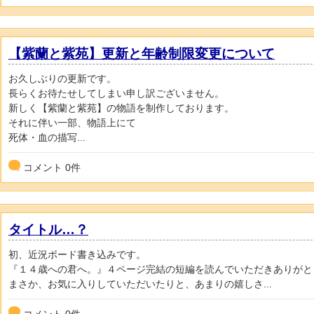
【紫蘭と紫苑】更新と年齢制限変更について
お久しぶりの更新です。
長らくお待たせしてしまい申し訳ございません。
新しく【紫蘭と紫苑】の物語を制作しております。
それに伴い一部、物語上にて
死体・血の描写...
コメント
0
件
タイトル…？
初、近況ボード書き込みです。
『１４歳への君へ。』４ページ完結の短編を読んでいただきありがと
まさか、お気に入りしていただいたりと、あまりの嬉しさ...