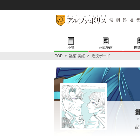
小説
公式漫画
投
TOP
>
雛菊 美紅
>
近況ボード
『
品