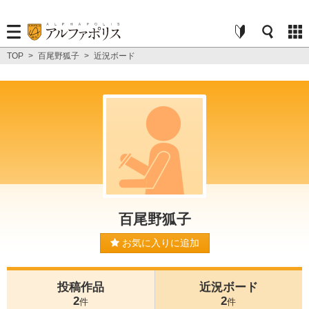
TOP
>
百尾野狐子
>
近況ボード
百尾野狐子
お気に入りに追加
投稿作品
近況ボード
2
2
件
件