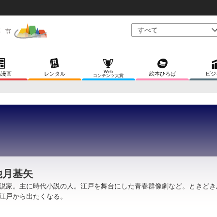
Web
稿漫画
レンタル
絵本ひろば
ビジ
コンテンツ大賞
馳月基矢
説家。主に時代小説の人。江戸を舞台にした青春群像劇など。ときどき
江戸から出たくなる。