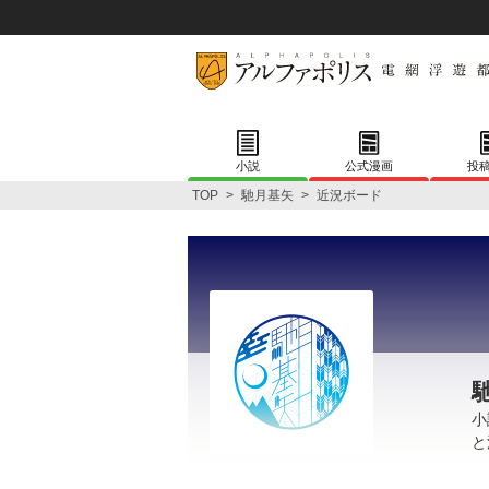
小説
公式漫画
投
TOP
>
馳月基矢
>
近況ボード
小
と