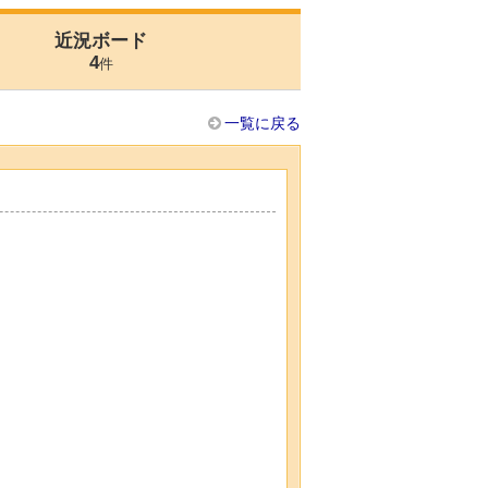
近況ボード
4
件
一覧に戻る