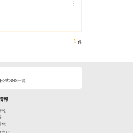
︙
1
件
公式SNS一覧
情報
情報
報
情報
様向け