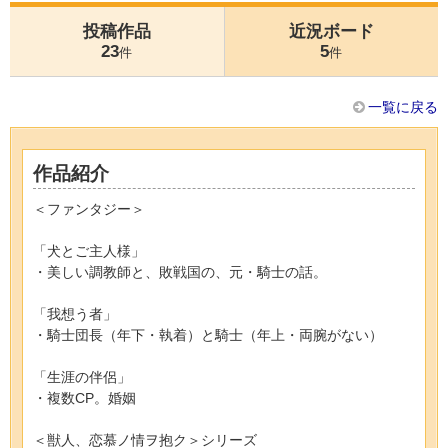
投稿作品
近況ボード
23
5
件
件
一覧に戻る
作品紹介
＜ファンタジー＞
「犬とご主人様」
・美しい調教師と、敗戦国の、元・騎士の話。
「我想う者」
・騎士団長（年下・執着）と騎士（年上・両腕がない）
「生涯の伴侶」
・複数CP。婚姻
＜獣人、恋慕ノ情ヲ抱ク＞シリーズ