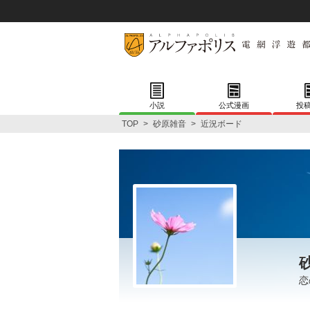
小説
公式漫画
投
TOP
>
砂原雑音
>
近況ボード
恋