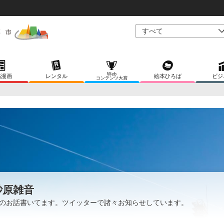
Web
稿漫画
レンタル
絵本ひろば
ビジ
コンテンツ大賞
砂原雑音
のお話書いてます。ツイッターで諸々お知らせしています。