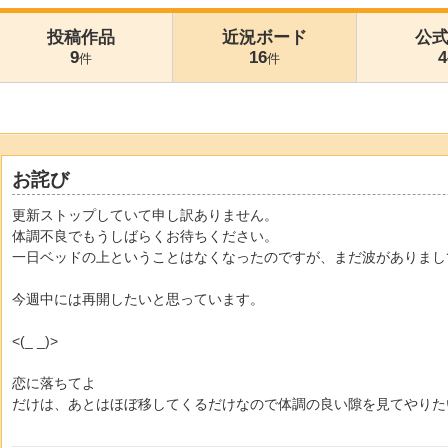
投稿作品
近況ボード
公
9
16
4
件
件
お詫び
更新ストップしていて申し訳ありません。
体調不良でもうしばらくお待ちください。
一日ベッドの上ということはなくなったのですが、まだ波がありまして…
今週中には再開したいと思っています。
<(_ _)>
恋に落ちてよ
だけは、あとはほぼ移してくるだけなので体調の良い隙を見てやりた