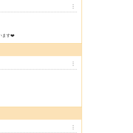
︙
ます❤️
︙
︙