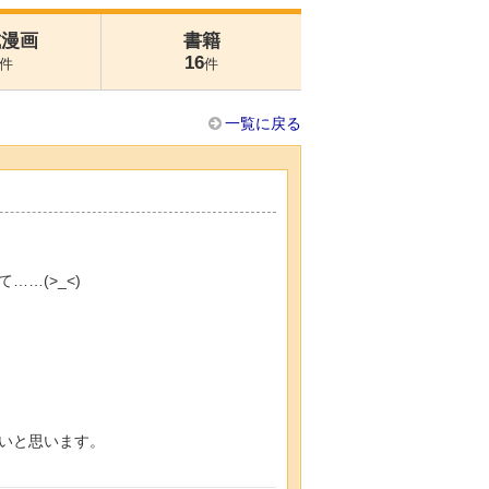
式漫画
書籍
16
件
件
一覧に戻る
…(>_<)
いと思います。