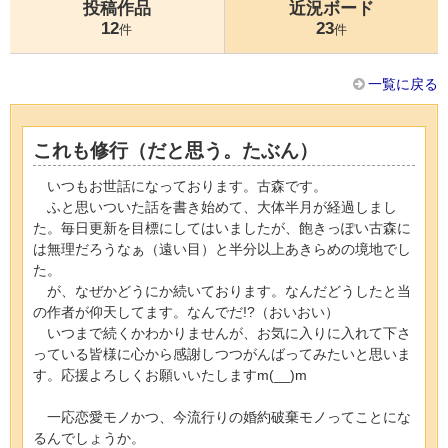
投稿作品
近況ボード
12
23
件
件
一覧に戻る
これも修行（だと思う。たぶん）
いつもお世話になっております。古森です。
ふと思いついた話を書き始めて、大体半月が経過しまし
た。毎日更新を目標にしてはいましたが、飽きっぽい古森に
は無理だろうなぁ（遠い目）と半分以上あきらめの境地でし
た。
が、なぜかどうにか続いております。なんだどうしたと当
の作者が仰天してます。なんでだ!?（おいおい）
いつまで続くかわかりませんが、お気に入りに入れて下さ
っている皆様に心から感謝しつつがんばってみたいと思いま
す。応援よろしくお願いいたしますm(__)m
一応恋愛モノかつ、今流行りの婚約破棄モノってことにな
るんでしょうか。