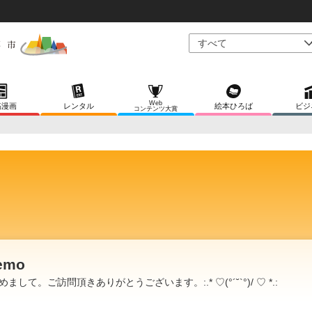
Web
稿漫画
レンタル
絵本ひろば
ビジ
コンテンツ大賞
emo
めまして。ご訪問頂きありがとうございます。:.* ♡(°´˘`°)/ ♡ *.: