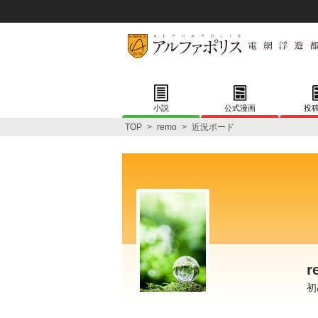
小説
公式漫画
投
TOP
>
remo
>
近況ボード
r
初