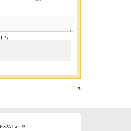
制です
0
件
公式SNS一覧