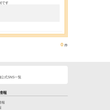
制です
0
件
公式SNS一覧
情報
情報
報