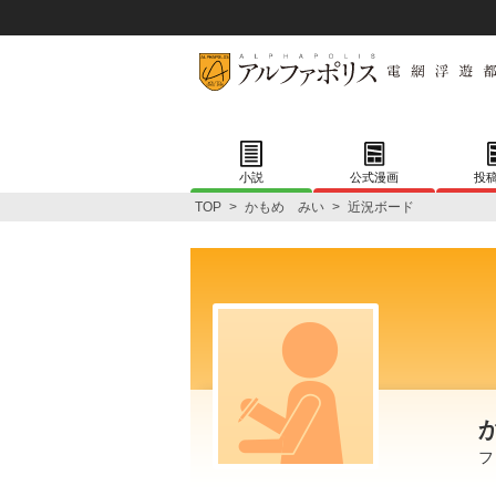
小説
公式漫画
投
TOP
>
かもめ みい
>
近況ボード
フ