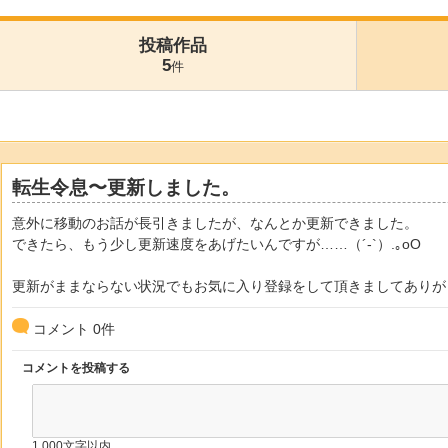
投稿作品
5
件
転生令息〜更新しました。
意外に移動のお話が長引きましたが、なんとか更新できました。
できたら、もう少し更新速度をあげたいんですが……（´-`）.｡oO
更新がままならない状況でもお気に入り登録をして頂きましてありが
コメント
0
件
コメントを投稿する
1,000文字以内