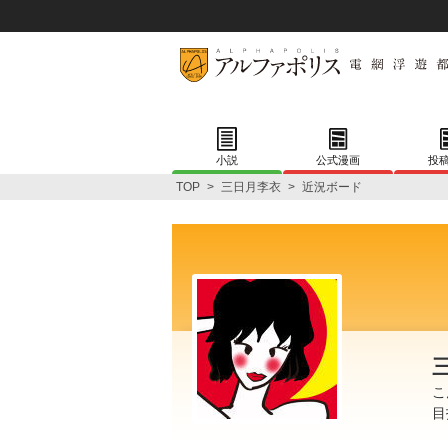
小説
公式漫画
投
TOP
>
三日月李衣
>
近況ボード
こ
目