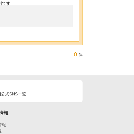
制です
0
件
公式SNS一覧
情報
情報
報