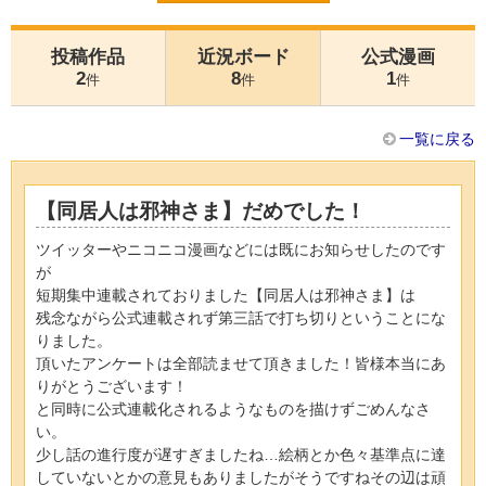
投稿作品
近況ボード
公式漫画
2
8
1
件
件
件
一覧に戻る
【同居人は邪神さま】だめでした！
ツイッターやニコニコ漫画などには既にお知らせしたのです
が
短期集中連載されておりました【同居人は邪神さま】は
残念ながら公式連載されず第三話で打ち切りということにな
りました。
頂いたアンケートは全部読ませて頂きました！皆様本当にあ
りがとうございます！
と同時に公式連載化されるようなものを描けずごめんなさ
い。
少し話の進行度が遅すぎましたね…絵柄とか色々基準点に達
していないとかの意見もありましたがそうですねその辺は頑