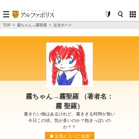
TOP
>
霧ちゃん→霧聖羅
>
近況ボード
霧ちゃん→霧聖羅 （著者名：
霧 聖羅）
書きたい物はあるけれど、書ききる時間が無い
今日この頃。気が多いのか？飽きっぽいの
か？？
お気に入りに追加