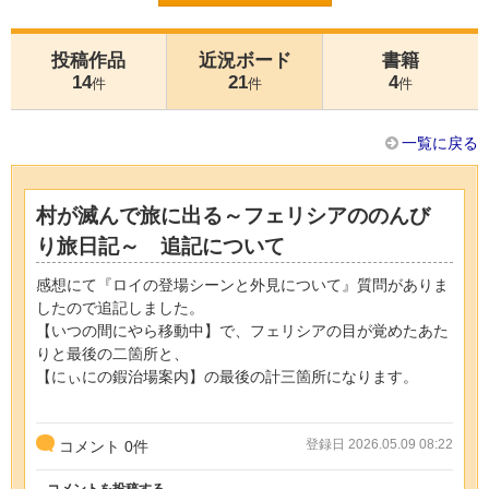
投稿作品
近況ボード
書籍
14
21
4
件
件
件
一覧に戻る
村が滅んで旅に出る～フェリシアののんび
り旅日記～ 追記について
感想にて『ロイの登場シーンと外見について』質問がありま
したので追記しました。
【いつの間にやら移動中】で、フェリシアの目が覚めたあた
りと最後の二箇所と、
【にぃにの鍜治場案内】の最後の計三箇所になります。
登録日 2026.05.09 08:22
コメント
0
件
コメントを投稿する