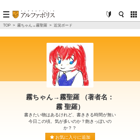
TOP
>
霧ちゃん→霧聖羅
>
近況ボード
霧ちゃん→霧聖羅 （著者名：
霧 聖羅）
書きたい物はあるけれど、書ききる時間が無い
今日この頃。気が多いのか？飽きっぽいの
か？？
お気に入りに追加