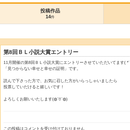
投稿作品
14
件
第8回ＢＬ小説大賞エントリー
11月開催の第8回ＢＬ小説大賞にエントリーさせていただいてます( *´꒳`
「見つからない幸せと幸せの証明」です。
読んで下さった方で、お気に召した方がいらっしゃいましたら
投票していだけると嬉しいです！
よろしくお願いいたします(◍´ꇴ`◍)
この投稿はコメントを受け付けておりません