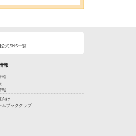
公式SNS一覧
情報
情報
報
情報
様向け
ームブッククラブ