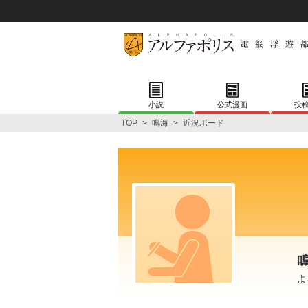
小説
公式漫画
投
TOP
>
鳴海
>
近況ボード
よ