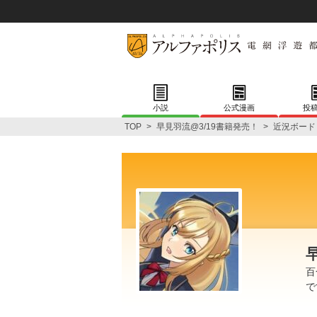
小説
公式漫画
投
TOP
>
早見羽流@3/19書籍発売！
>
近況ボード
百
で