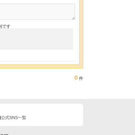
制です
0
件
公式SNS一覧