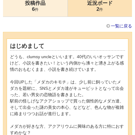
投稿作品
近況ボード
6
2
件
件
一覧に戻る
はじめまして
どうも、clumsy uncleといいます。40代のいいオッサンです
けど、小説を書きたい！という内側から沸々と湧き上がる感
情のおもむくまま、小説を書き続けています。
今回UPした「メダカのキモチ」は、少し前に飼っていたメ
ダカを題材に、SNSとメダカ達がキューピットとなって出会
った、若い男女の恋物語を書きました。
駅前の怪しげなアクアショップで買った個性的なメダカ達、
そして出会った謎の美女の本心、などなど、色んな物が複雑
に絡まりつつお話が進行します。
メダカが好きな方、アクアリウムに興味のある方に特におす
すめかな？