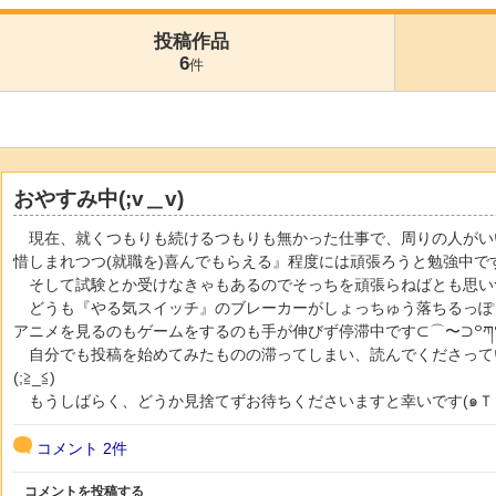
投稿作品
6
件
おやすみ中(;v＿v)
現在、就くつもりも続けるつもりも無かった仕事で、周りの人がい
惜しまれつつ(就職を)喜んでもらえる』程度には頑張ろうと勉強中です‪‪
そして試験とか受けなきゃもあるのでそっちを頑張らねばとも思い
どうも『やる気スイッチ』のブレーカーがしょっちゅう落ちるっぽ
アニメを見るのもゲームをするのも手が伸びず停滞中です⊂⌒〜⊃꒪ཀ꒪
自分でも投稿を始めてみたものの滞ってしまい、読んでくださって
(;≧_≦)
もうしばらく、どうか見捨てずお待ちくださいますと幸いです‪‪(๑Ｔㅿ
コメント
2件
コメントを投稿する