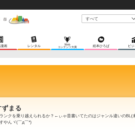
Web
稿漫画
レンタル
絵本ひろば
ビジ
コンテンツ大賞
すずまる
ランクを乗り越えられるか？←ぃゃ昔書いてたのはジャンル違いのBL(未
すやんヾ(￣д￣*)