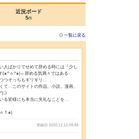
近況ボード
5
件
一覧に戻る
い人ばかりでせめて辞める時には『少し
(๑꒪ㅿ‪꒪๑)←辞める気満々ではある
つつそっちもギリギリ…
くて…このサイトの作品、小説、漫画、
)⊃
いる皆様にも本当に失礼なことを…
‪Ｔ๑)
登録日 2020.12.13 09:48