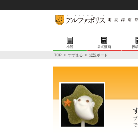
小説
公式漫画
投
TOP
>
すずまる
>
近況ボード
ブ
で