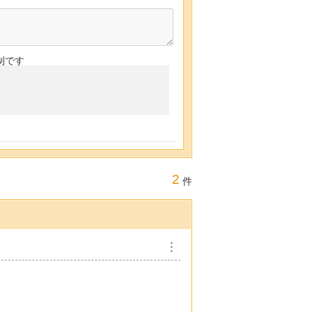
制です
2
件
︙