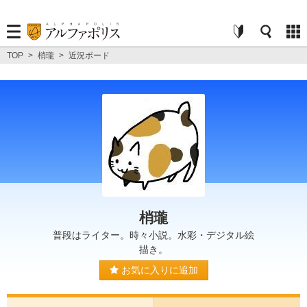
TOP
>
梢瓏
>
近況ボード
梢瓏
普段はライター。時々小説。水彩・デジタル絵
描き。
お気に入りに追加