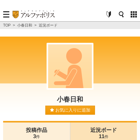
TOP
>
小春日和
>
近況ボード
小春日和
お気に入りに追加
投稿作品
近況ボード
3
11
件
件