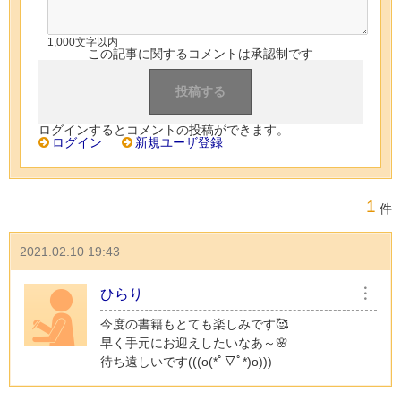
1,000文字以内
この記事に関するコメントは承認制です
ログインするとコメントの投稿ができます。
ログイン
新規ユーザ登録
1
件
2021.02.10 19:43
ひらり
︙
今度の書籍もとても楽しみです🥰
早く手元にお迎えしたいなあ～🌸
待ち遠しいです(((o(*ﾟ▽ﾟ*)o)))