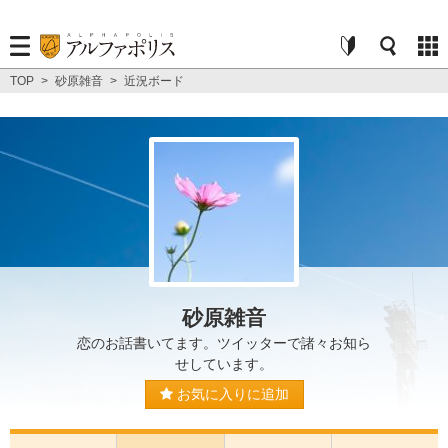
TOP
>
砂原雑音
>
近況ボード
砂原雑音
恋のお話書いてます。ツイッターで諸々お知ら
せしています。
お気に入りに追加