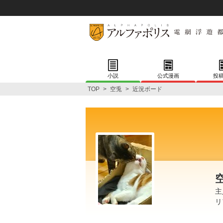
小説
公式漫画
投
TOP
>
空兎
>
近況ボード
主
リ