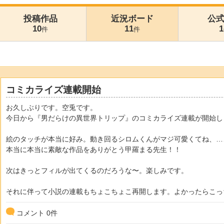
投稿作品
近況ボード
公
10
11
1
件
件
コミカライズ連載開始
お久しぶりです。空兎です。
今日から『男だらけの異世界トリップ』のコミカライズ連載が開始し
絵のタッチが本当に好み。動き回るシロムくんがマジ可愛くてね、…
本当に本当に素敵な作品をありがとう甲羅まる先生！！
次はきっとフィルが出てくるのだろうな〜。楽しみです。
それに伴って小説の連載もちょこちょこ再開します。よかったらこっちも
コメント
0
件