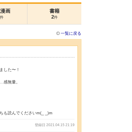
式漫画
書籍
2
件
件
一覧に戻る
ました〜！
…感無量。
読んでくださいm(_ _)m
登録日 2021.04.15 21:19