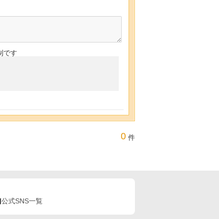
制です
0
件
公式SNS一覧