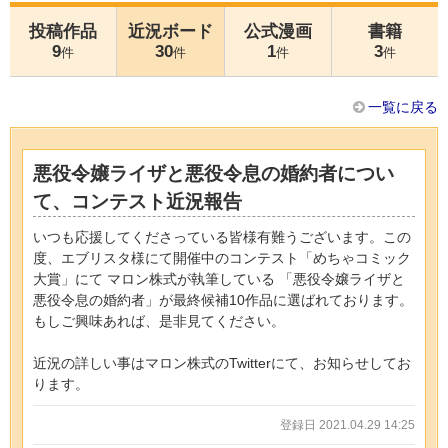
投稿作品
近況ボード
公式漫画
書籍
9
30
1
3
件
件
件
件
一覧に戻る
悪役令嬢ライザと悪役令息の婚約者につい
て、コンテスト近況報告
いつも応援してくださっている皆様有難うございます。この
度、エブリスタ様にて開催中のコンテスト「めちゃコミック
大賞」にて マロン株式が執筆している 「悪役令嬢ライザと
悪役令息の婚約者」が最終候補10作品に選ばれております。
もしご興味あれば、是非見てください。
近況の詳しい事はマロン株式のTwitterにて、お知らせしてお
ります。
登録日 2021.04.29 14:25