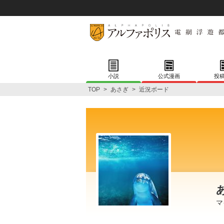
小説
公式漫画
投
TOP
>
あさぎ
>
近況ボード
マ