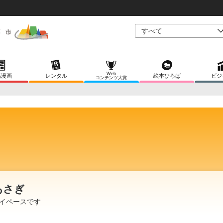
Web
稿漫画
レンタル
絵本ひろば
ビジ
コンテンツ大賞
あさぎ
イペースです