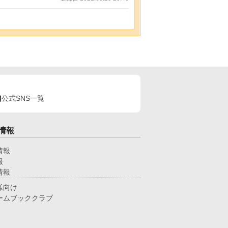
公式SNS一覧
情報
情報
報
情報
様向け
ームブッククラブ