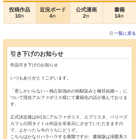
投稿作品
近況ボード
公式漫画
書籍
10
4
2
14
件
件
件
件
一覧に戻る
引き下げのお知らせ
作品引き下げのお知らせ
いつもありがとうございます。
「君しかいらない～独占欲強めの幼馴染みと極甘結婚～」に
ついて現在アルファポリス様にて書籍化の話が進んでおりま
す。
正式決定後は6/13にアルファポリス、エブリスタ、ベリーズ
カフェの同タイトル作品を非表示にさせていただきますの
で、よかったら今のうちにどうぞ。
こちらはかなりハラハラする展開ですが、書籍版は溺愛系ス