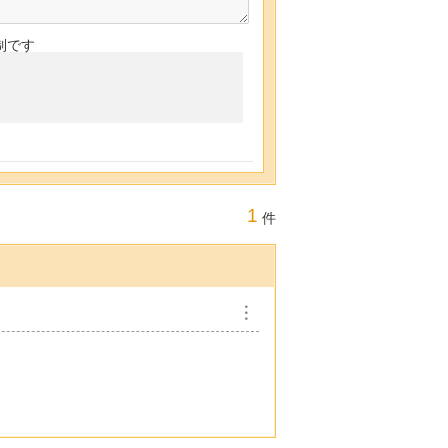
制です
1
件
︙