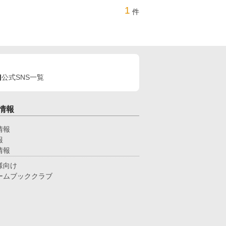
1
件
公式SNS一覧
情報
情報
報
情報
様向け
ームブッククラブ