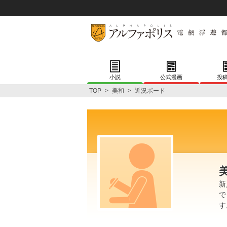
小説
公式漫画
投
TOP
>
美和
>
近況ボード
新
で
す