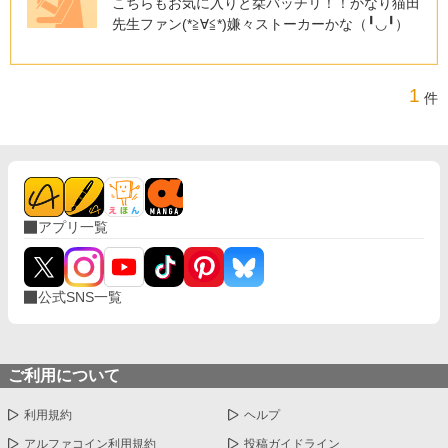
こちらもお気に入りと栞バッチリ！！かなり猫田
先生ファン(*≧∀≦*)嫌々ストーカーかな（╹◡╹）
1
件
アプリ一覧
公式SNS一覧
ご利用について
利用規約
ヘルプ
アルファコイン利用規約
投稿ガイドライン