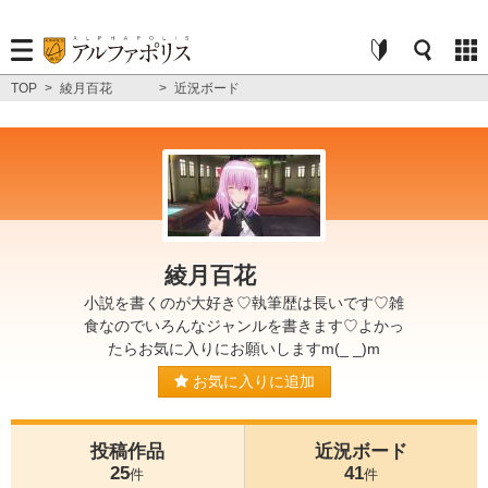
TOP
>
綾月百花
>
近況ボード
綾月百花
小説を書くのが大好き♡執筆歴は長いです♡雑
食なのでいろんなジャンルを書きます♡よかっ
たらお気に入りにお願いしますm(_ _)m
お気に入りに追加
投稿作品
近況ボード
25
41
件
件