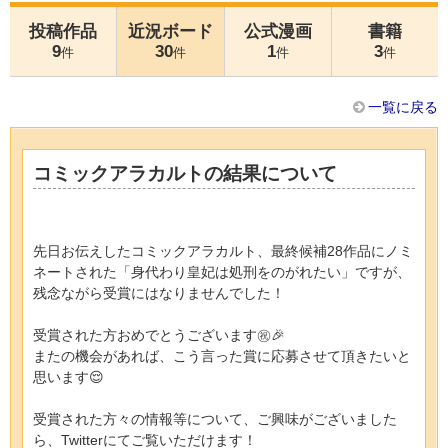
投稿作品
近況ボード
公式漫画
書籍
9
30
1
3
件
件
件
件
一覧に戻る
コミックアラカルトの結果について
先日お伝えしたコミックアラカルト、最終候補28作品にノミ
ネートされた「身代わり皇妃は処刑をのがれたい」ですが、
残念ながら受賞にはなりませんでした！
受賞された方おめでとうございます㊗️🎉
またの機会があれば、こう言った賞に応募させて頂きたいと
思います😌
受賞された方々の情報等について、ご興味がございました
ら、Twitterにてご覧いただけます！