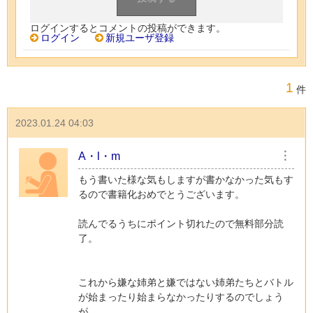
ログインするとコメントの投稿ができます。
ログイン
新規ユーザ登録
1
件
2023.01.24 04:03
A・l・m
︙
もう書いた様な気もしますが書かなかった気もす
るので書籍化おめでとうございます。
読んでるうちにポイント切れたので無料部分読
了。
これから嫌な姉弟と嫌ではない姉弟たちとバトル
が始まったり始まらなかったりするのでしょう
が……。