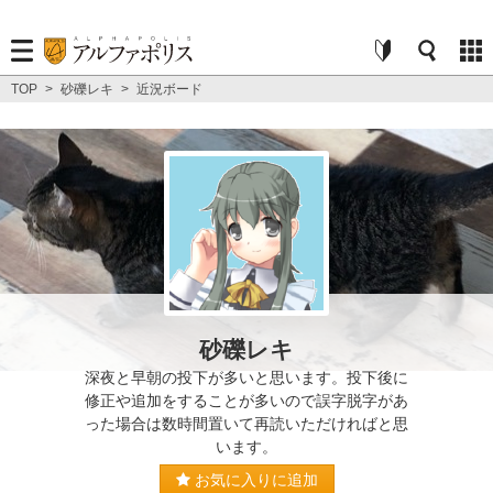
TOP
>
砂礫レキ
>
近況ボード
砂礫レキ
深夜と早朝の投下が多いと思います。投下後に
修正や追加をすることが多いので誤字脱字があ
った場合は数時間置いて再読いただければと思
います。
お気に入りに追加