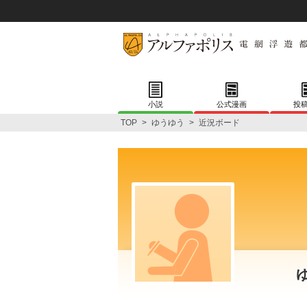
小説
公式漫画
投
TOP
>
ゆうゆう
>
近況ボード