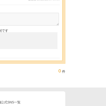
制です
0
件
公式SNS一覧