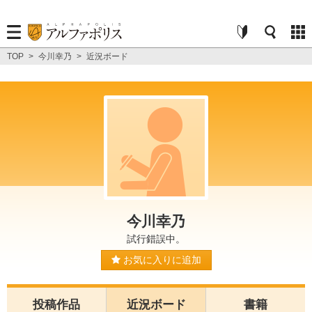
TOP
>
今川幸乃
>
近況ボード
今川幸乃
試行錯誤中。
お気に入りに追加
投稿作品
近況ボード
書籍