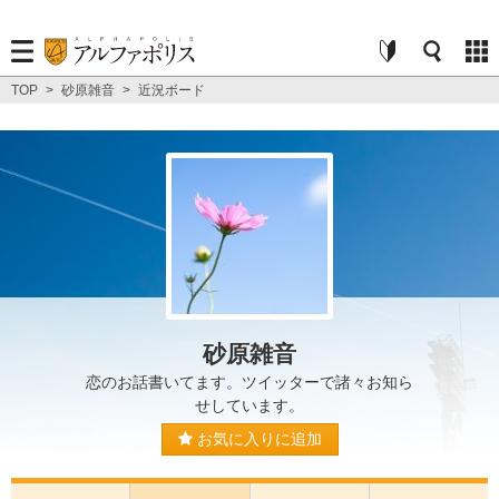
TOP
>
砂原雑音
>
近況ボード
砂原雑音
恋のお話書いてます。ツイッターで諸々お知ら
せしています。
お気に入りに追加