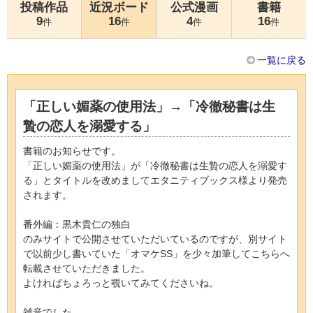
投稿作品
近況ボード
公式漫画
書籍
9
16
4
16
件
件
件
件
一覧に戻る
「正しい媚薬の使用法」→「冷徹秘書は生
贄の恋人を溺愛する」
書籍のお知らせです。
「正しい媚薬の使用法」が「冷徹秘書は生贄の恋人を溺愛す
る」とタイトルを改めましてエタニティブックス様より発売
されます。
番外編：黒木貴仁の独白
のみサイトで公開させていただいているのですが、別サイト
で以前少し書いていた「オマケSS」を少々加筆してこちらへ
転載させていただきました。
よければちょろっと覗いてみてくださいね。
雑音でした。